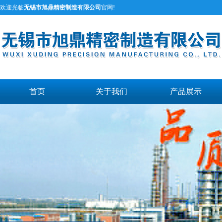
欢迎光临
无锡市旭鼎精密制造有限公司
官网!
首页
关于我们
产品展示