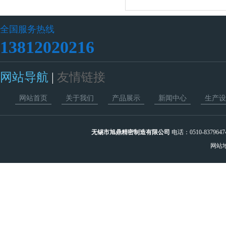
全国服务热线
13812020216
网站导航
|
友情链接
网站首页
关于我们
产品展示
新闻中心
生产设
无锡市旭鼎精密制造有限公司
电话：0510-837
网站地