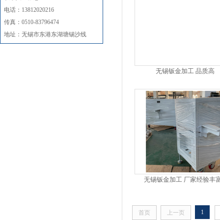
电话：13812020216
传真：0510-83796474
地址：无锡市东港东湖塘锡沙线
无锡钣金加工 品质高
无锡钣金加工 厂家经验丰富.
1
首页
上一页